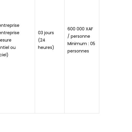
entreprise
600 000 XAF
entreprise
03 jours
/ personne
esure
(24
Minimum : 05
ntiel ou
heures)
personnes
ciel)