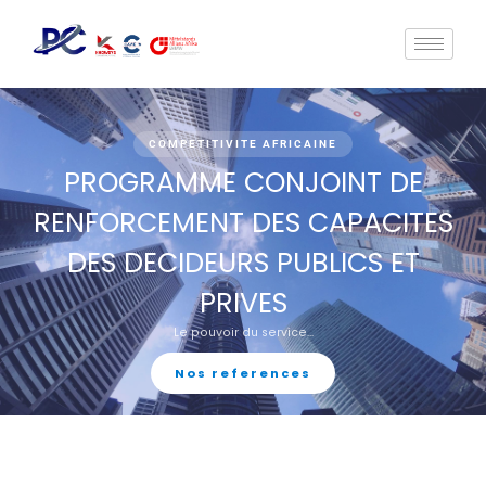
COMPETITIVITE AFRICAINE
PROGRAMME CONJOINT DE
RENFORCEMENT DES CAPACITES
DES DECIDEURS PUBLICS ET
PRIVES
Le pouvoir du service...
Nos references